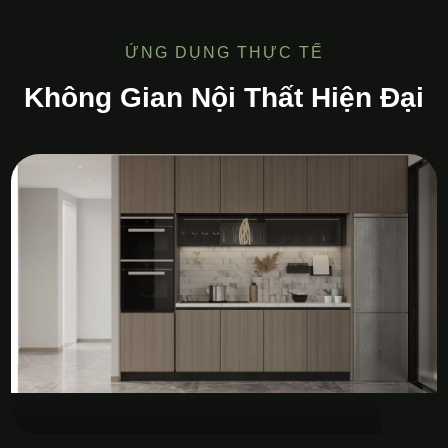
ỨNG DỤNG THỰC TẾ
Không Gian Nội Thất Hiện Đại
Tủ Bếp MDF Melamine