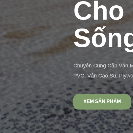
Cho 
Sống
Chuyên Cung Cấp Ván 
PVC, Ván Cao Su, Plyw
XEM SẢN PHẨM