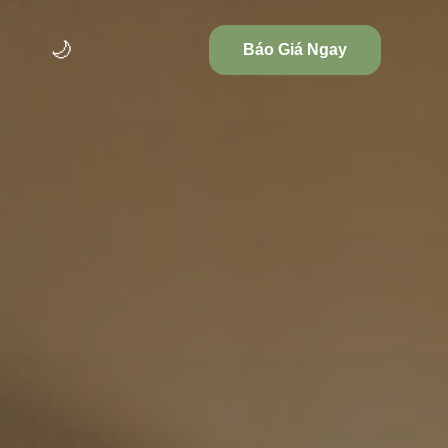
🌙
Báo Giá Ngay