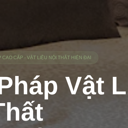
CAO CẤP - VẬT LIỆU NỘI THẤT HIỆN ĐẠI
 Pháp Vật L
Thất