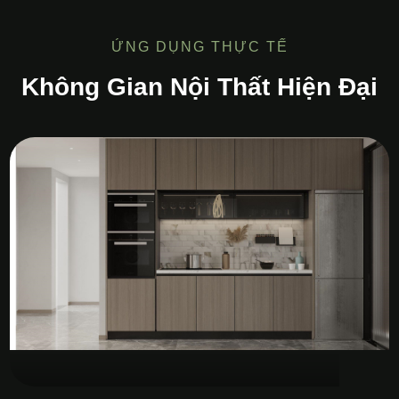
ỨNG DỤNG THỰC TẾ
Không Gian Nội Thất Hiện Đại
Tủ Bếp MDF Melamine