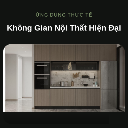
ỨNG DỤNG THỰC TẾ
Không Gian Nội Thất Hiện Đại
Tủ Bếp MDF Melamine