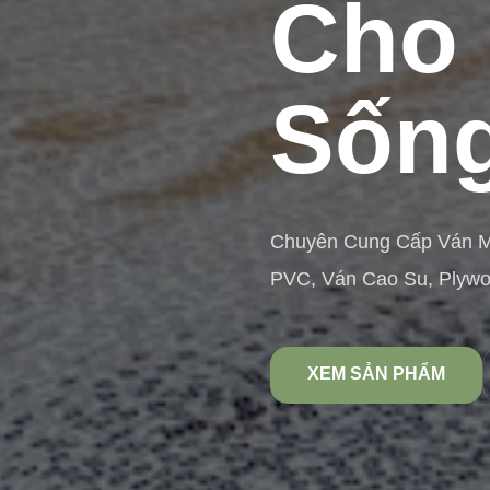
Cho 
Sống
Chuyên Cung Cấp Ván 
PVC, Ván Cao Su, Plyw
XEM SẢN PHẨM