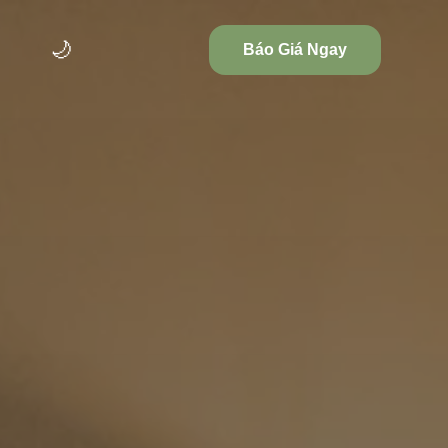
🌙
Báo Giá Ngay