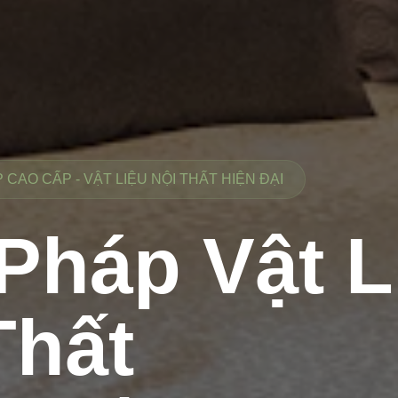
CAO CẤP - VẬT LIỆU NỘI THẤT HIỆN ĐẠI
 Pháp Vật L
Thất