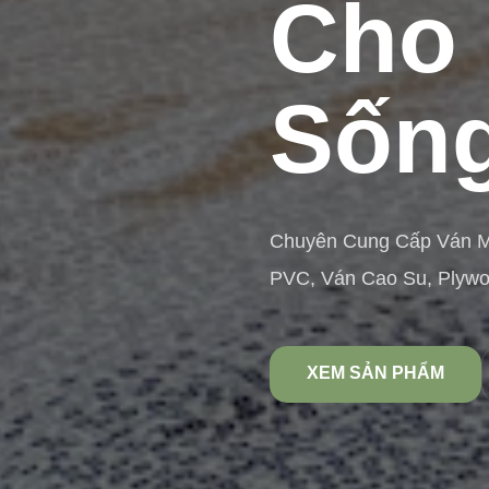
Cho 
Sống
Chuyên Cung Cấp Ván 
PVC, Ván Cao Su, Plyw
XEM SẢN PHẨM