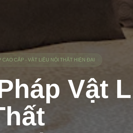
CAO CẤP - VẬT LIỆU NỘI THẤT HIỆN ĐẠI
 Pháp Vật L
Thất