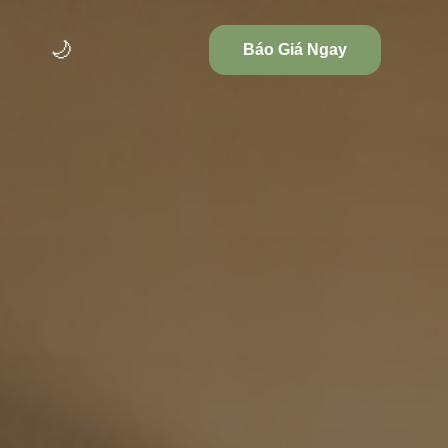
🌙
Báo Giá Ngay