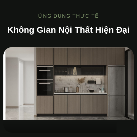
ỨNG DỤNG THỰC TẾ
Không Gian Nội Thất Hiện Đại
Tủ Bếp MDF Melamine