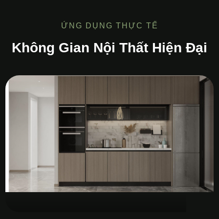
ỨNG DỤNG THỰC TẾ
Không Gian Nội Thất Hiện Đại
Tủ Bếp MDF Melamine