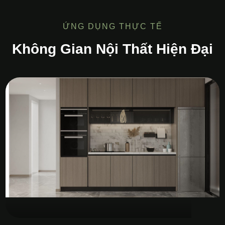
ỨNG DỤNG THỰC TẾ
Không Gian Nội Thất Hiện Đại
Tủ Bếp MDF Melamine