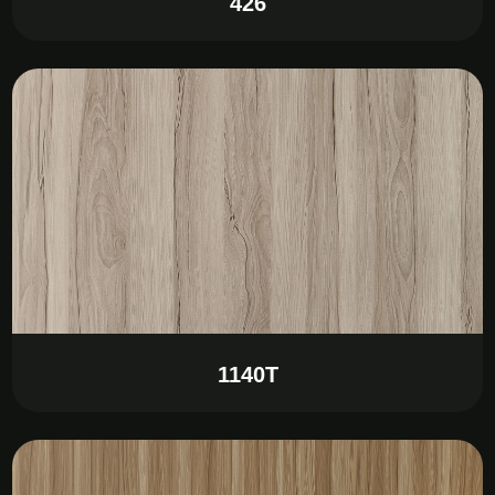
426
1140T