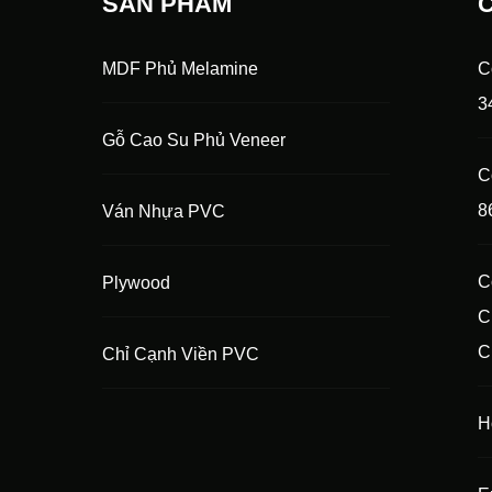
SẢN PHẨM
MDF Phủ Melamine
C
3
Gỗ Cao Su Phủ Veneer
C
8
Ván Nhựa PVC
C
Plywood
C
C
Chỉ Cạnh Viền PVC
H