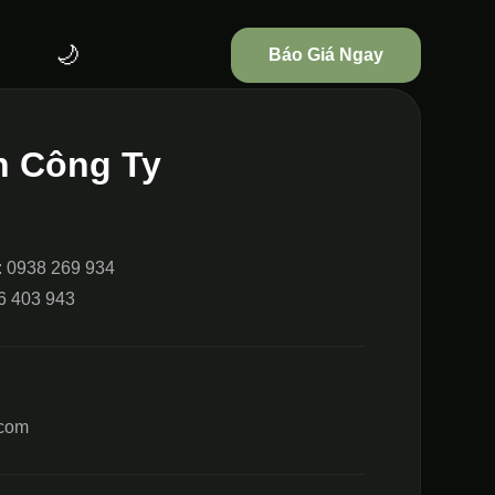
🌙
Báo Giá Ngay
n Công Ty
: 0938 269 934
6 403 943
.com