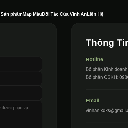
n
Sản phẩm
Map Màu
Đối Tác Của Vĩnh An
Liên Hệ
Thông Ti
Hotline
Bộ phận Kinh doanh
Bộ phận CSKH: 098
Email
vinhan.xdks@gmail