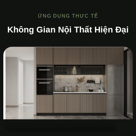
ỨNG DỤNG THỰC TẾ
Không Gian Nội Thất Hiện Đại
Tủ Bếp MDF Melamine