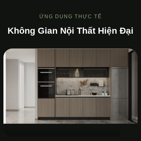
ỨNG DỤNG THỰC TẾ
Không Gian Nội Thất Hiện Đại
Tủ Bếp MDF Melamine