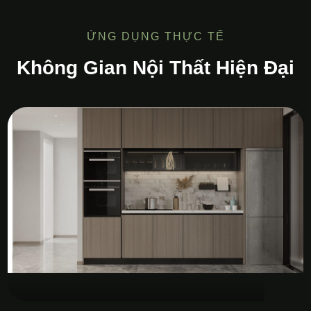
ỨNG DỤNG THỰC TẾ
Không Gian Nội Thất Hiện Đại
Tủ Bếp MDF Melamine