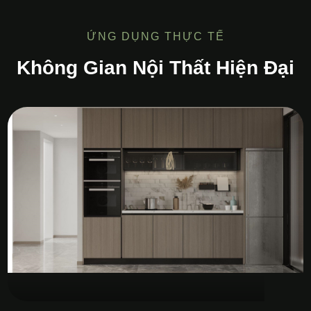
ỨNG DỤNG THỰC TẾ
Không Gian Nội Thất Hiện Đại
Tủ Bếp MDF Melamine