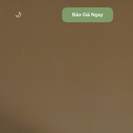
🌙
Báo Giá Ngay