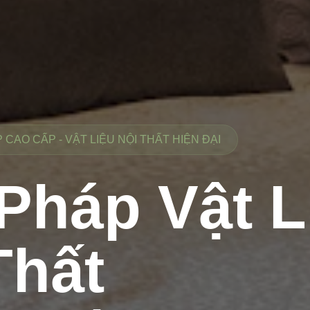
CAO CẤP - VẬT LIỆU NỘI THẤT HIỆN ĐẠI
 Pháp Vật L
Thất