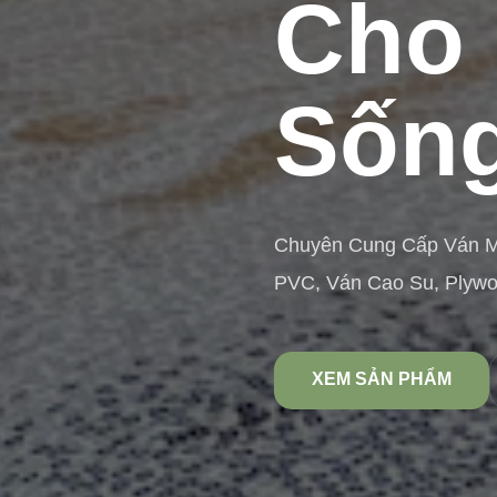
Cho 
Sống
Chuyên Cung Cấp Ván 
PVC, Ván Cao Su, Plyw
XEM SẢN PHẨM