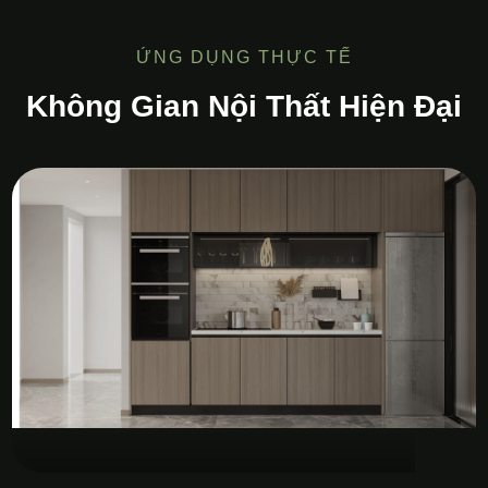
ỨNG DỤNG THỰC TẾ
Không Gian Nội Thất Hiện Đại
Tủ Bếp MDF Melamine