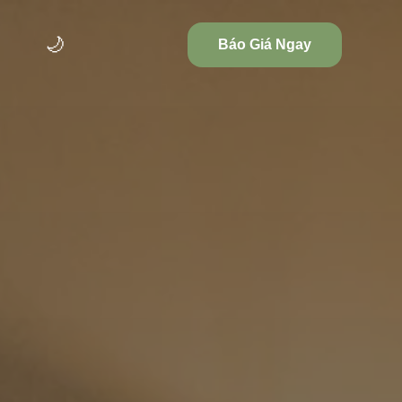
🌙
Báo Giá Ngay