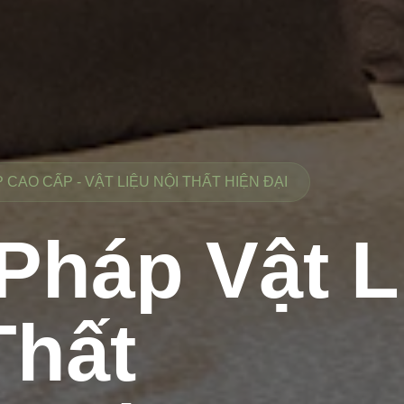
CAO CẤP - VẬT LIỆU NỘI THẤT HIỆN ĐẠI
 Pháp Vật L
Thất