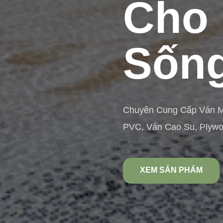
Cho 
Sống
Chuyên Cung Cấp Ván 
PVC, Ván Cao Su, Plyw
XEM SẢN PHẨM