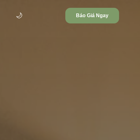
🌙
Báo Giá Ngay