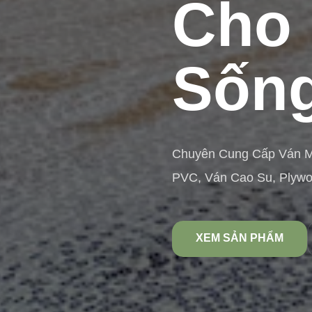
Cho 
Sống
Chuyên Cung Cấp Ván 
PVC, Ván Cao Su, Plyw
XEM SẢN PHẨM