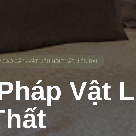
CAO CẤP - VẬT LIỆU NỘI THẤT HIỆN ĐẠI
 Pháp Vật L
Thất