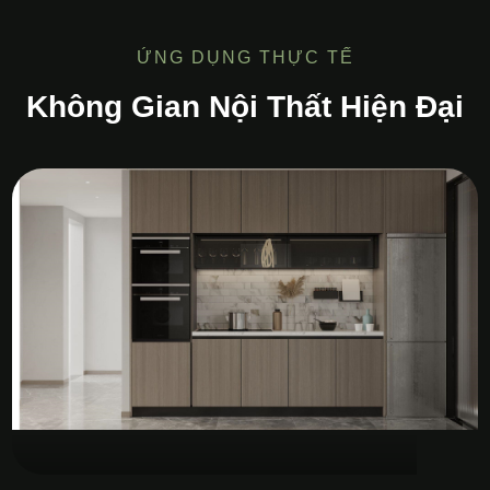
ỨNG DỤNG THỰC TẾ
Không Gian Nội Thất Hiện Đại
Tủ Bếp MDF Melamine