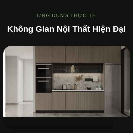
ỨNG DỤNG THỰC TẾ
Không Gian Nội Thất Hiện Đại
Tủ Bếp MDF Melamine