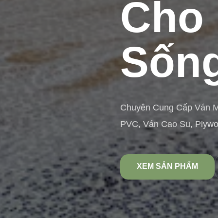
Cho 
Sống
Chuyên Cung Cấp Ván 
PVC, Ván Cao Su, Plyw
XEM SẢN PHẨM