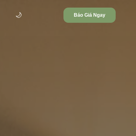
🌙
Báo Giá Ngay