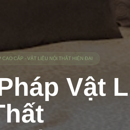
CAO CẤP - VẬT LIỆU NỘI THẤT HIỆN ĐẠI
 Pháp Vật L
Thất