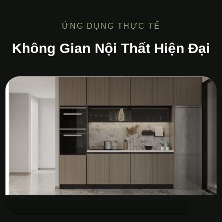
ỨNG DỤNG THỰC TẾ
Không Gian Nội Thất Hiện Đại
Tủ Bếp MDF Melamine