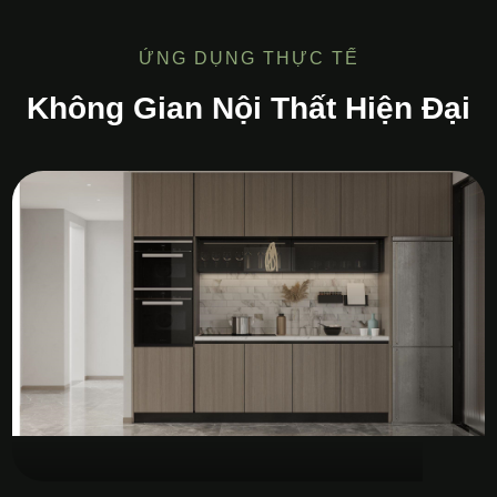
ỨNG DỤNG THỰC TẾ
Không Gian Nội Thất Hiện Đại
Tủ Bếp MDF Melamine