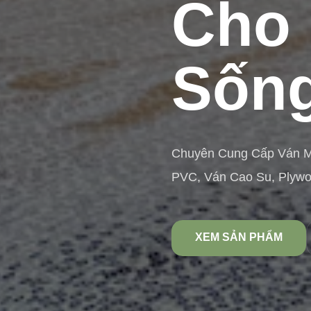
Cho 
Sống
Chuyên Cung Cấp Ván 
PVC, Ván Cao Su, Plyw
XEM SẢN PHẨM