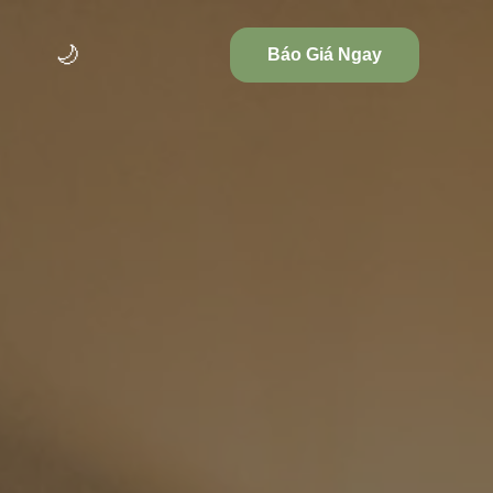
🌙
Báo Giá Ngay