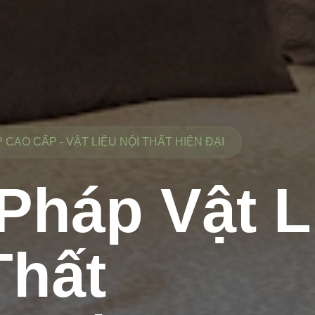
CAO CẤP - VẬT LIỆU NỘI THẤT HIỆN ĐẠI
 Pháp Vật L
Thất