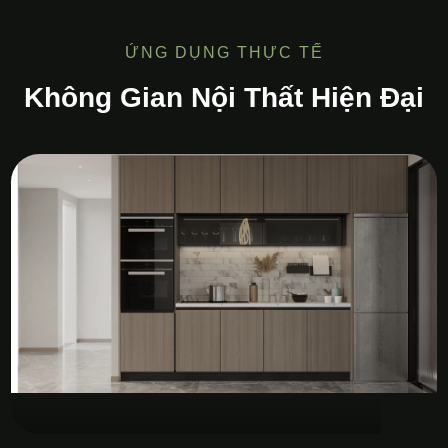
ỨNG DỤNG THỰC TẾ
Không Gian Nội Thất Hiện Đại
Tủ Bếp MDF Melamine