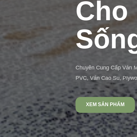
Cho 
Sống
Chuyên Cung Cấp Ván 
PVC, Ván Cao Su, Plyw
XEM SẢN PHẨM