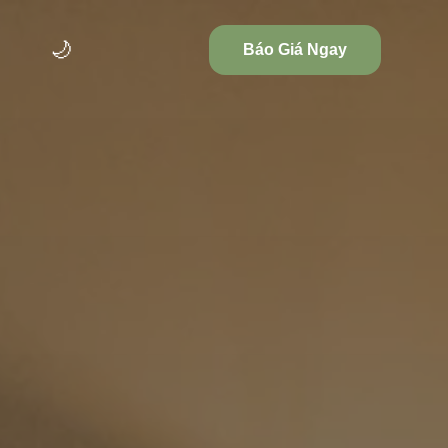
🌙
Báo Giá Ngay