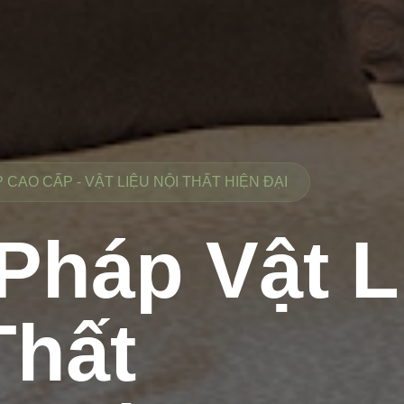
CAO CẤP - VẬT LIỆU NỘI THẤT HIỆN ĐẠI
 Pháp Vật L
Thất