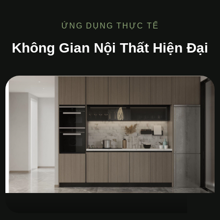
ỨNG DỤNG THỰC TẾ
Không Gian Nội Thất Hiện Đại
Tủ Bếp MDF Melamine