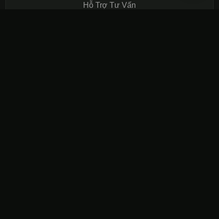
Hỗ Trợ Tư Vấn
Vĩnh An Construction
CHẤT LƯỢNG TRONG TỪNG TẤM VÁN
TẬN TÂM TRONG TỪNG ĐƠN HÀNG
SẢN PHẨM
MDF Phủ Melamine